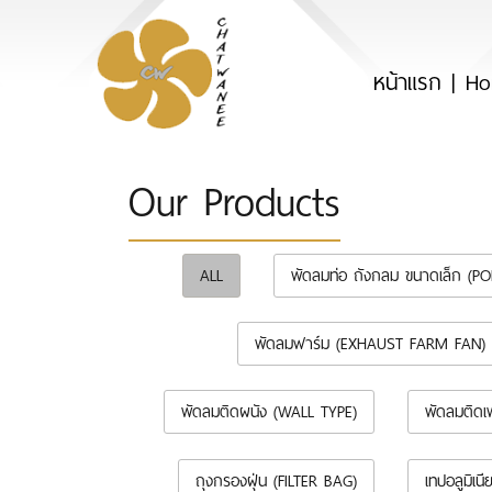
หน้าแรก | H
Our Products
ALL
พัดลมท่อ ถังกลม ขนาดเล็ก (P
พัดลมฟาร์ม (EXHAUST FARM FAN)
พัดลมติดผนัง (WALL TYPE)
พัดลมติดเ
ถุงกรองฝุ่น (FILTER BAG)
เทปอลูมิเ