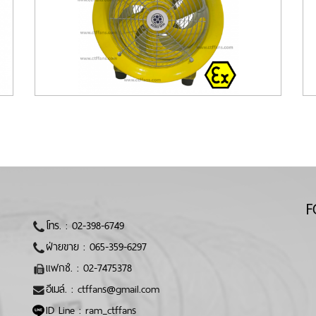
F
โทร. :
02-398-6749
ฝ่ายขาย :
065-359-6297
แฟกซ์. :
02-7475378
อีเมล์. :
ctffans@gmail.com
ID Line :
ram_ctffans
์